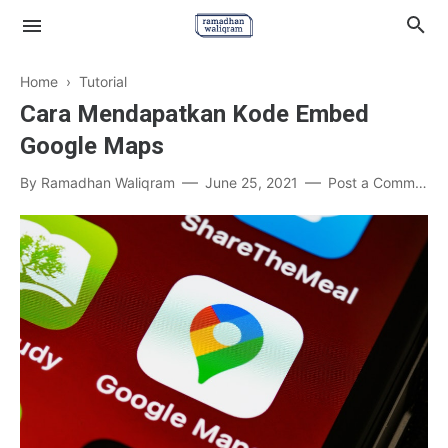
Home
›
Tutorial
Cara Mendapatkan Kode Embed
Google Maps
About
By
Ramadhan Waliqram
June 25, 2021
Post a Comment
Contact