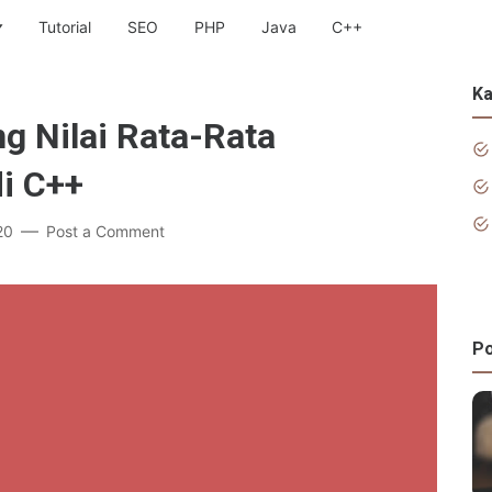
Tutorial
SEO
PHP
Java
C++
Ka
g Nilai Rata-Rata
i C++
20
Post a Comment
Po