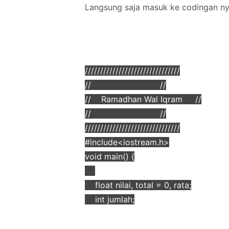
Langsung saja masuk ke codingan n
///////////////////////////////
// //
// Ramadhan Wal Iqram //
// //
///////////////////////////////
#include<iostream.h>
void main() {
float nilai, total = 0, rata;
int jumlah;