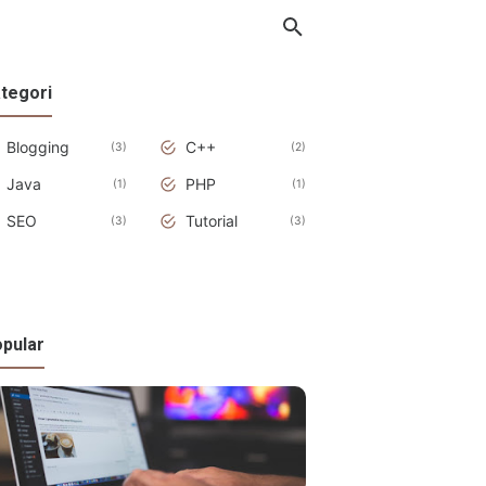
tegori
Blogging
C++
3
2
Java
PHP
1
1
SEO
Tutorial
3
3
pular