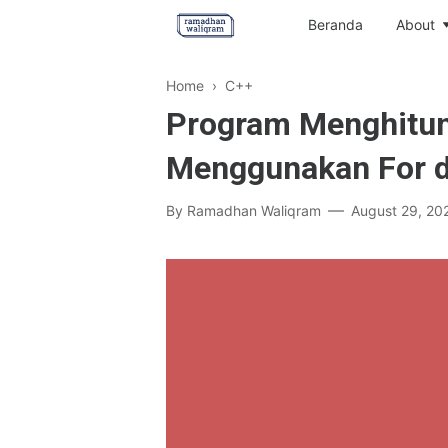
Beranda
About
Home
›
C++
Program Menghitun
Menggunakan For d
By
Ramadhan Waliqram
August 29, 20