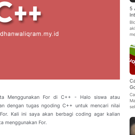
5 
In
Bl
ak
me
C
G
Ca
ata Menggunakan For di C++ - Halo siswa atau
Ma
n dengan tugas ngoding C++ untuk mencari nilai
se
or. Kali ini saya akan berbagi coding agar kalian
ata menggunakan For.