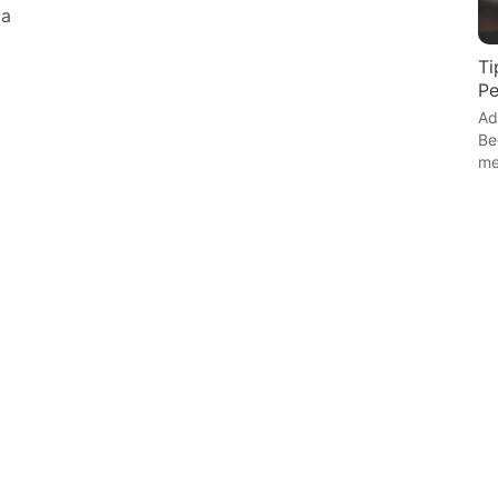
ya
Ti
P
Ad
Be
me