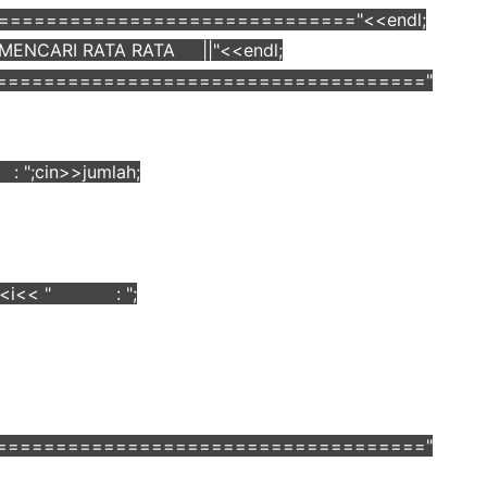
============================="<<endl;
ENCARI RATA RATA ||"<<endl;
====================================="
 ";cin>>jumlah;
"<<i<< " : ";
====================================="