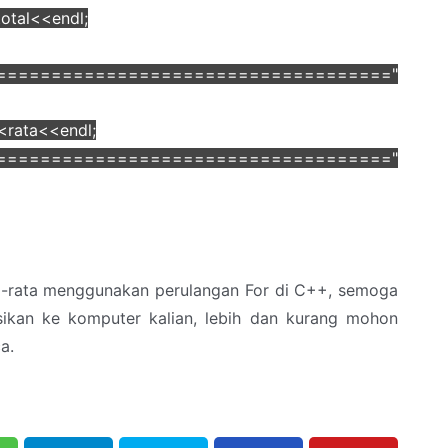
l<<endl;
====================================="
ta<<endl;
====================================="
ata-rata menggunakan perulangan For di C++, semoga
sikan ke komputer kalian, lebih dan kurang mohon
a.