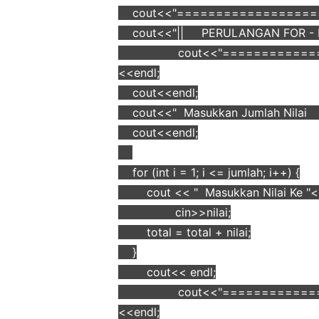
cout<<"===================
cout<<"|| PERULANGAN FOR - M
cout<<"===========
<<endl;
cout<<endl;
cout<<" Masukkan Jumlah Nilai :
cout<<endl;
for (int i = 1; i <= jumlah; i++) {
cout << " Masukkan Nilai Ke 
cin>>nilai;
total = total + nilai;
}
cout<< endl;
cout<<"===========
<<endl;