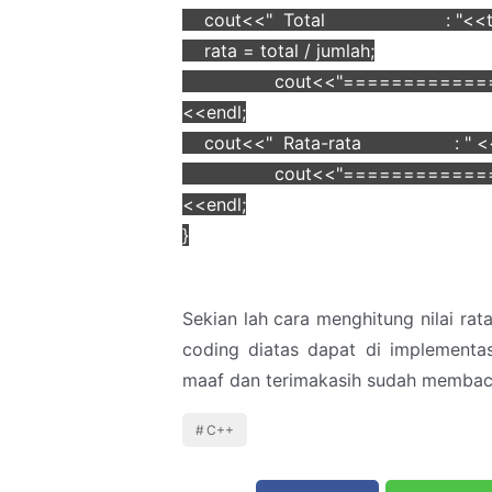
cout<<" Total : "<<tota
rata = total / jumlah;
cout<<"===========
<<endl;
cout<<" Rata-rata : " <<ra
cout<<"===========
<<endl;
}
Sekian lah cara menghitung nilai r
coding diatas dapat di implementa
maaf dan terimakasih sudah membac
C++